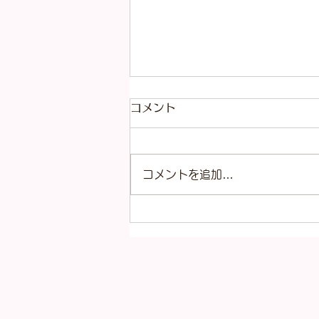
８月7、8、9日は連休となり
コメント
ます。
日頃よりますやをご愛顧いただき
コメントを追加…
まして、誠にありがとうございま
す。 ますや臨時休業のお知らせ
です。 8月8日（土曜日） 上記記
載の日にちにお休みをいただきま
す。 そのため、7日（金曜日）の
定休日、9日（日曜日）の定休
日、とお休みをいただきますの
で、 3連休となります。 ご迷惑
をおかけいたしますが、どうぞよ