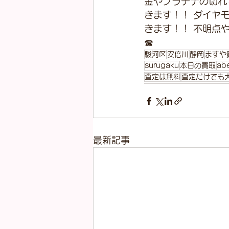
金やプラチナの切れ
きます！！ ダイヤ
きます！！ 不明点
☎
駿河区
安倍川
静岡
ますや
surugaku
本日の買取
ab
査定は無料
査定だけでも
最新記事