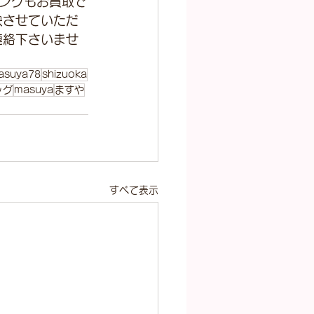
ングもお買取で
映させていただ
連絡下さいませ
asuya78
shizuoka
ッグ
masuya
ますや
すべて表示