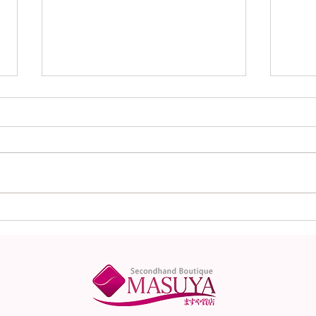
本日（8月6日）の金
本日
（K18）プラチナ
（K
（Pt900）の買取価格！
（P