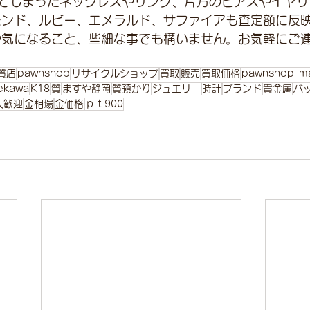
てしまったネックレスやリング、片方のピアスやイヤリ
モンド、ルビー、エメラルド、サファイアも査定額に反
や気になること、些細な事でも構いません。お気軽にご
質店
pawnshop
リサイクルショップ
買取
販売
買取価格
pawnshop_m
ekawa
K18
質
ますや静岡
質預かり
ジュエリー
時計
ブランド
貴金属
バ
大歓迎
金相場
金価格
ｐｔ900