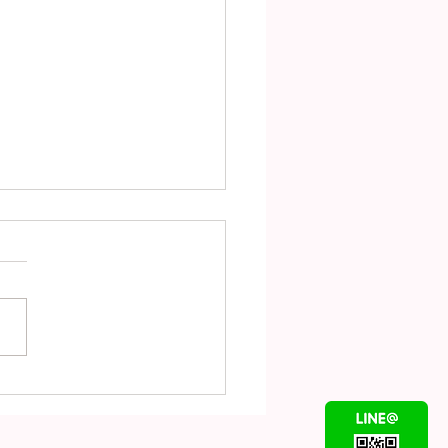
（7月31日）の金
18）プラチナ