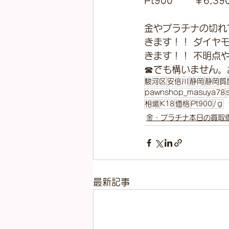
Pt900       ￥6,39
金やプラチナの切れ
きます！！ ダイヤ
きます！！ 不明点
☎でも構いません。
駿河区
安倍川
静岡
静岡質
pawnshop_masuya78
相場
K18
価格
Pt900
/ｇ
金・プラチナ本日の買取
最新記事