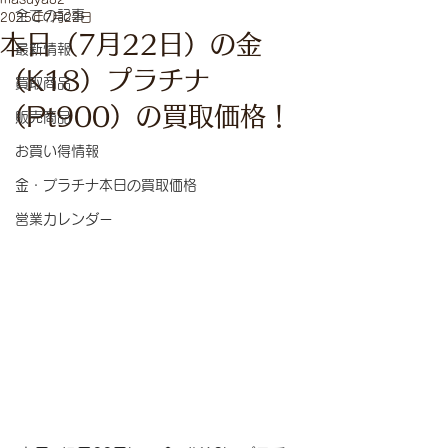
全ての記事
2025年7月22日
本日（7月22日）の金
最新情報
（K18）プラチナ
買取商品
（Pt900）の買取価格！
販売商品
お買い得情報
金・プラチナ本日の買取価格
営業カレンダー