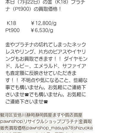
本日（7月22日）の金（K18）プラチ
ナ（Pt900）の買取価格！
 K18　　　￥12,800/g 
Pt900       ￥6,530/g 
金やプラチナの切れてしまったネック
レスやリング、片方のピアスやイヤリ
ングもお買取できます！！ ダイヤモン
ド、ルビー、エメラルド、サファイア
も査定額に反映させていただきま
す！！ 不明点や気になること、些細な
事でも構いません。お気軽にご連絡下
さいませ☎でも構いません。お気軽に
ご連絡下さいませ☎
駿河区
安倍川
静岡
静岡質屋
ますや質店
質屋
pawnshop
リサイクルショップ
プラチナ
金
買取
販売
買取価格
pawnshop_masuya78
shizuoka