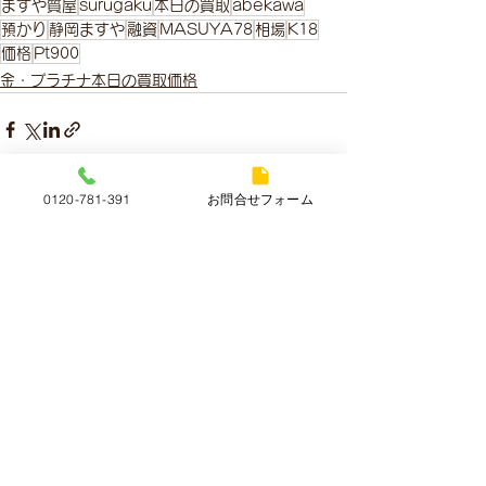
ますや質屋
surugaku
本日の買取
abekawa
預かり
静岡ますや
融資
MASUYA78
相場
K18
価格
Pt900
金・プラチナ本日の買取価格
0120-781-391
お問合せフォーム
すべて表示
最新記事