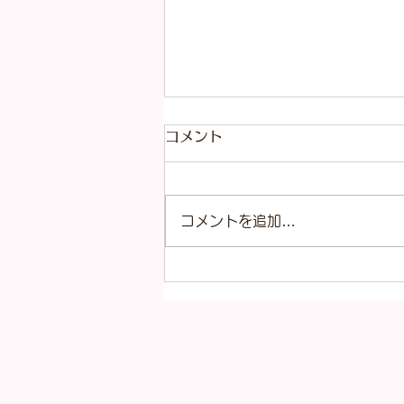
コメント
コメントを追加…
本日（8月6日）の金
（K18）プラチナ
（Pt900）の買取価格！