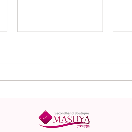
本日（8月5日）の金
本日
（K18）プラチナ
（K
（Pt900）の買取価格！
（P