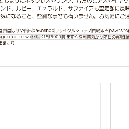
てしまったネックレスやリング、片方のピアスやイヤリ
モンド、ルビー、エメラルド、サファイアも査定額に反
や気になること、些細な事でも構いません。お気軽にご
屋
質屋
ますや質店
pawnshop
リサイクルショップ
買取
販売
pawnsho
ugaku
abekawa
相場
K18
Pt900
質
ますや静岡
質預かり
本日の買取価
車場あり