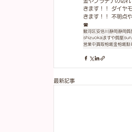
金やプラチナの切れ
きます！！ ダイヤ
きます！！ 不明点
☎
駿河区
安倍川
静岡
静岡質
shizuoka
ますや質屋
sur
営業中
買取相場
金相場
駐
最新記事