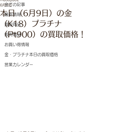
全ての記事
6月9日
本日（6月9日）の金
最新情報
（K18）プラチナ
買取商品
（Pt900）の買取価格！
販売商品
お買い得情報
金・プラチナ本日の買取価格
営業カレンダー