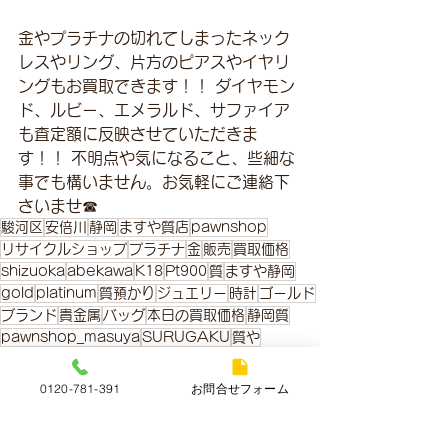
金やプラチナの切れてしまったネック
レスやリング、片方のピアスやイヤリ
ングもお買取できます！！ ダイヤモン
ド、ルビー、エメラルド、サファイア
も査定額に反映させていただきま
す！！ 不明点や気になること、些細な
事でも構いません。お気軽にご連絡下
さいませ☎
駿河区
安倍川
静岡
ますや質店
pawnshop
リサイクルショップ
プラチナ
金
販売
買取価格
shizuoka
abekawa
K18
Pt900
質
ますや静岡
gold
platinum
質預かり
ジュエリー
時計
ゴールド
ブランド
貴金属
バッグ
本日の買取価格
静岡質
pawnshop_masuya
SURUGAKU
質や
金・プラチナ本日の買取価格
0120-781-391
お問合せフォーム