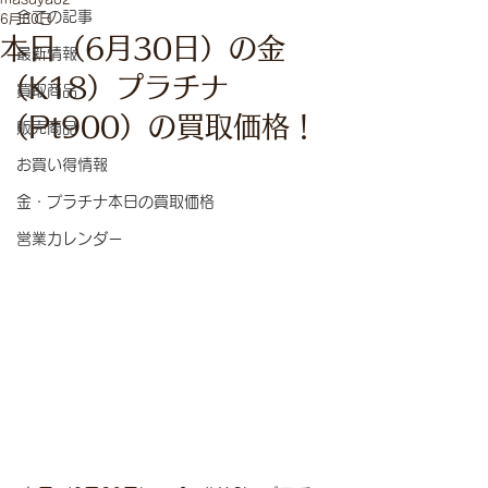
全ての記事
6月30日
本日（6月30日）の金
最新情報
（K18）プラチナ
買取商品
（Pt900）の買取価格！
販売商品
お買い得情報
金・プラチナ本日の買取価格
営業カレンダー