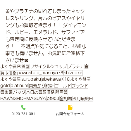
金やプラチナの切れてしまったネック
レスやリング、片方のピアスやイヤリ
ングもお買取できます！！ ダイヤモン
ド、ルビー、エメラルド、サファイア
も査定額に反映させていただきま
す！！ 不明点や気になること、些細な
事でも構いません。お気軽にご連絡下
さいませ☎
ますや質店
質屋
リサイクルショップ
プラチナ
金
買取価格
pawnshop_masuya78
shizuoka
ますや質屋
surugaku
abekawa
K18
ますや静岡
gold
platinum
質預かり
時計
ゴールド
ブランド
貴金属
バッグ
本日の買取価格
静岡質
PAWNSHOPMASUYA
pt900
金相場
６月最終日
金・プラチナ本日の買取価格
0120-781-391
お問合せフォーム