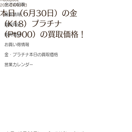
全ての記事
2025年6月30日
本日（6月30日）の金
最新情報
（K18）プラチナ
買取商品
（Pt900）の買取価格！
販売商品
お買い得情報
金・プラチナ本日の買取価格
営業カレンダー