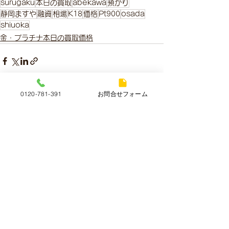
surugaku
本日の買取
abekawa
預かり
静岡ますや
融資
相場
K18
価格
Pt900
osada
shiuoka
金・プラチナ本日の買取価格
0120-781-391
お問合せフォーム
すべて表示
最新記事