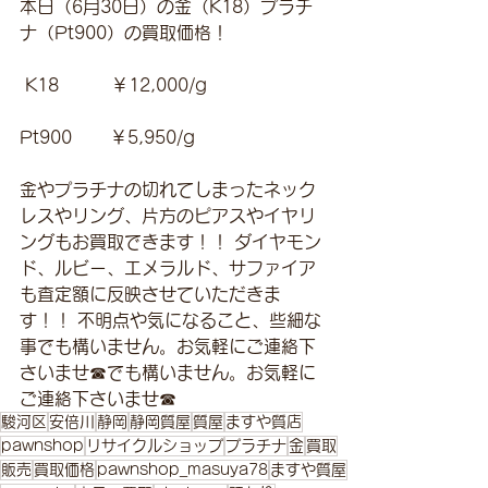
本日（6月30日）の金（K18）プラチ
ナ（Pt900）の買取価格！
 K18　　　￥12,000/g 
Pt900       ￥5,950/g 
金やプラチナの切れてしまったネック
レスやリング、片方のピアスやイヤリ
ングもお買取できます！！ ダイヤモン
ド、ルビー、エメラルド、サファイア
も査定額に反映させていただきま
す！！ 不明点や気になること、些細な
事でも構いません。お気軽にご連絡下
さいませ☎でも構いません。お気軽に
ご連絡下さいませ☎
駿河区
安倍川
静岡
静岡質屋
質屋
ますや質店
pawnshop
リサイクルショップ
プラチナ
金
買取
販売
買取価格
pawnshop_masuya78
ますや質屋