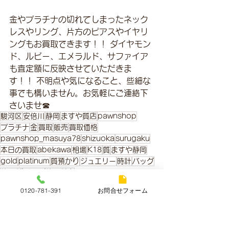
金やプラチナの切れてしまったネック
レスやリング、片方のピアスやイヤリ
ングもお買取できます！！ ダイヤモン
ド、ルビー、エメラルド、サファイア
も査定額に反映させていただきま
す！！ 不明点や気になること、些細な
事でも構いません。お気軽にご連絡下
さいませ☎
駿河区
安倍川
静岡
ますや質店
pawnshop
プラチナ
金
買取
販売
買取価格
pawnshop_masuya78
shizuoka
surugaku
本日の買取
abekawa
相場
K18
質
ますや静岡
gold
platinum
質預かり
ジュエリー
時計
バッグ
静岡質
pt900
静岡質店
0120-781-391
お問合せフォーム