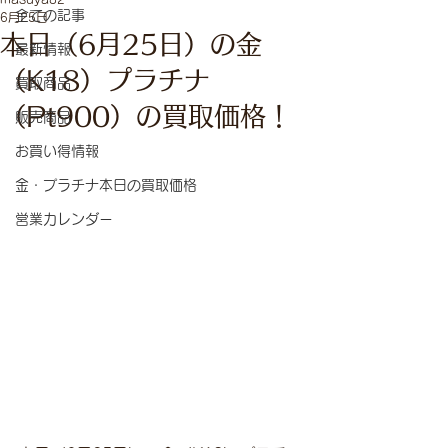
全ての記事
6月25日
本日（6月25日）の金
最新情報
（K18）プラチナ
買取商品
（Pt900）の買取価格！
販売商品
お買い得情報
金・プラチナ本日の買取価格
営業カレンダー