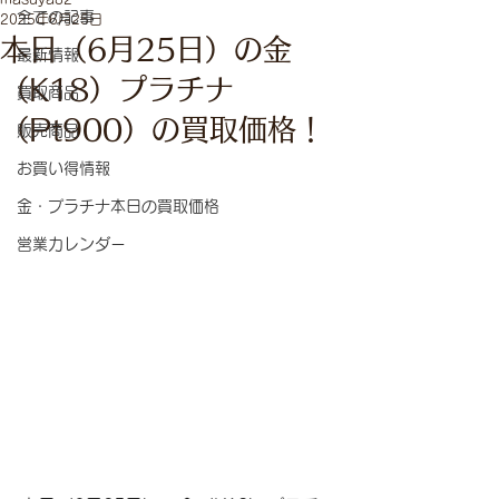
全ての記事
2025年6月25日
本日（6月25日）の金
最新情報
（K18）プラチナ
買取商品
（Pt900）の買取価格！
販売商品
お買い得情報
金・プラチナ本日の買取価格
営業カレンダー