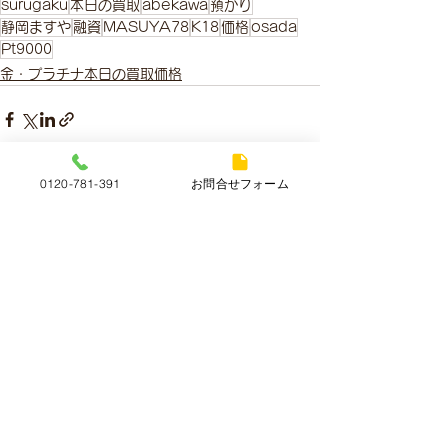
surugaku
本日の買取
abekawa
預かり
静岡ますや
融資
MASUYA78
K18
価格
osada
Pt9000
金・プラチナ本日の買取価格
0120-781-391
お問合せフォーム
すべて表示
最新記事