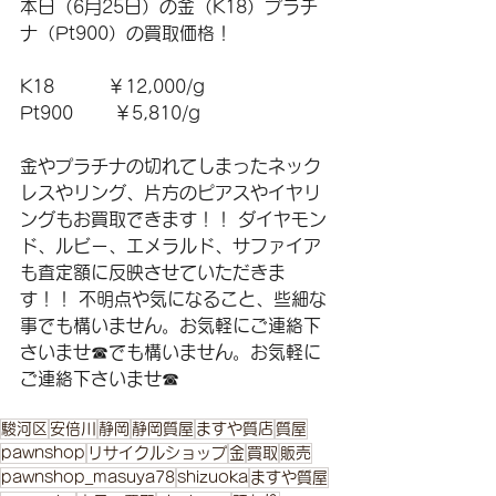
本日（6月25日）の金（K18）プラチ
ナ（Pt900）の買取価格！ 
K18　　　￥12,000/g 
Pt900 　　￥5,810/g 
金やプラチナの切れてしまったネック
レスやリング、片方のピアスやイヤリ
ングもお買取できます！！ ダイヤモン
ド、ルビー、エメラルド、サファイア
も査定額に反映させていただきま
す！！ 不明点や気になること、些細な
事でも構いません。お気軽にご連絡下
さいませ☎でも構いません。お気軽に
ご連絡下さいませ☎
駿河区
安倍川
静岡
静岡質屋
ますや質店
質屋
pawnshop
リサイクルショップ
金
買取
販売
pawnshop_masuya78
shizuoka
ますや質屋