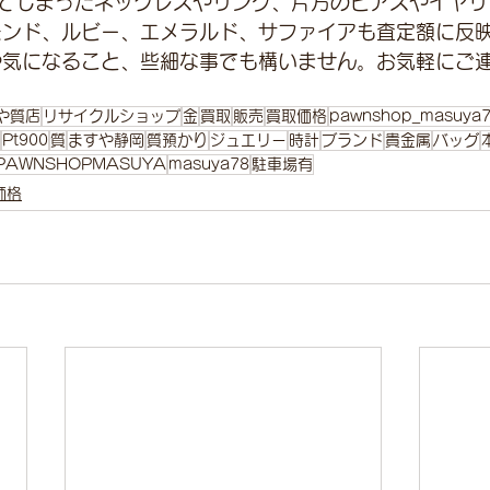
てしまったネックレスやリング、片方のピアスやイヤリ
モンド、ルビー、エメラルド、サファイアも査定額に反
や気になること、些細な事でも構いません。お気軽にご
や質店
リサイクルショップ
金
買取
販売
買取価格
pawnshop_masuya
Pt900
質
ますや静岡
質預かり
ジュエリー
時計
ブランド
貴金属
バッグ
PAWNSHOPMASUYA
masuya78
駐車場有
価格