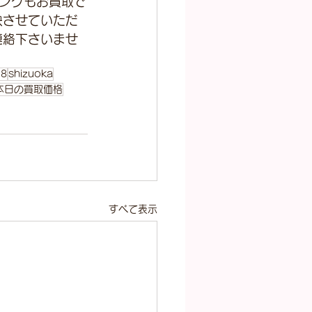
ングもお買取で
映させていただ
連絡下さいませ
78
shizuoka
本日の買取価格
すべて表示