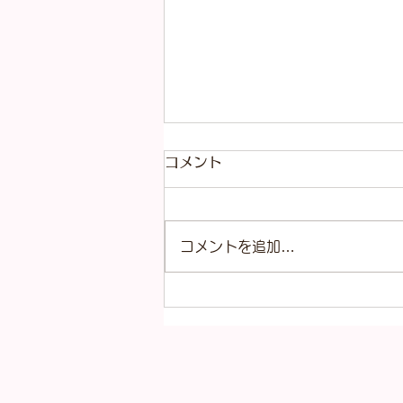
コメント
コメントを追加…
本日（8月4日）の金
（K18）プラチナ
（Pt900）の買取価格！