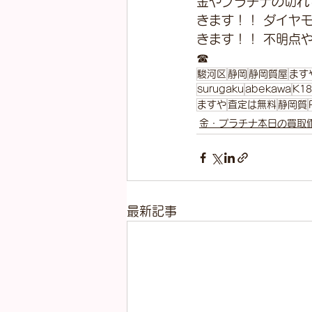
金やプラチナの切れ
きます！！ ダイヤ
きます！！ 不明点
☎
駿河区
静岡
静岡質屋
ます
surugaku
abekawa
K18
ますや
査定は無料
静岡質
金・プラチナ本日の買取
最新記事