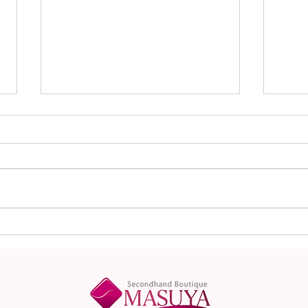
本日（8月1日）の金
本日
（K18）プラチナ
（K
（Pt900）の買取価格！
（P