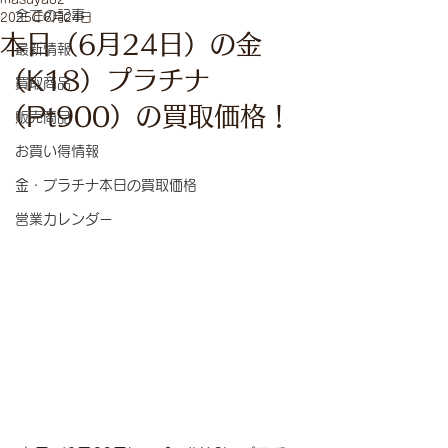
全ての記事
2025年6月24日
本日（6月24日）の金
最新情報
（K18）プラチナ
買取商品
（Pt900）の買取価格！
販売商品
お買い得情報
金・プラチナ本日の買取価格
営業カレンダー