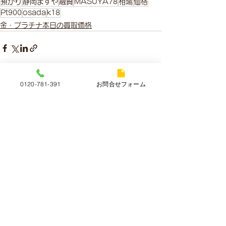
預かり
静岡ますや
融資
MASUYA78
相場
価格
Pt900
osada
k18
金・プラチナ本日の買取価格
0120-781-391
お問合せフォーム
すべて表示
最新記事