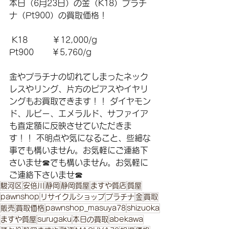
本日（6月23日）の金（K18）プラチ
ナ（Pt900）の買取価格！
 K18　　　￥12,000/g 
Pt900       ￥5,760/g 
金やプラチナの切れてしまったネック
レスやリング、片方のピアスやイヤリ
ングもお買取できます！！ ダイヤモン
ド、ルビー、エメラルド、サファイア
も査定額に反映させていただきま
す！！ 不明点や気になること、些細な
事でも構いません。お気軽にご連絡下
さいませ☎でも構いません。お気軽に
ご連絡下さいませ☎
駿河区
安倍川
静岡
静岡質屋
ますや質店
質屋
pawnshop
リサイクルショップ
プラチナ
金
買取
販売
買取価格
pawnshop_masuya78
shizuoka
ますや質屋
surugaku
本日の買取
abekawa