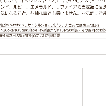
てしまったネックレスやリング、片方のピアスやイヤリ
モンド、ルビー、エメラルド、サファイアも査定額に反
や気になること、些細な事でも構いません。お気軽にご
質店
pawnshop
リサイクルショップ
プラチナ
金
買取
販売
買取価格
shizuoka
surugaku
abekawa
預かり
K18
Pt900
質
ますや静岡
gold
p
貴金属
本日の買取価格
査定は無料
静岡質