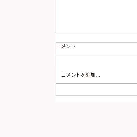
８月7、8、9日は連休となり
コメント
ます。
日頃よりますやをご愛顧いただき
コメントを追加…
まして、誠にありがとうございま
す。 ますや臨時休業のお知らせ
です。 8月8日（土曜日） 上記記
載の日にちにお休みをいただきま
す。 そのため、7日（金曜日）の
定休日、9日（日曜日）の定休
日、とお休みをいただきますの
で、 3連休となります。 ご迷惑
をおかけいたしますが、どうぞよ