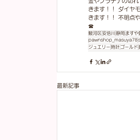
金やプラチナの切れ
きます！！ ダイヤ
きます！！ 不明点
☎
駿河区
安倍川
静岡
ますや
pawnshop_masuya78
ジュエリー
時計
ゴールド
最新記事