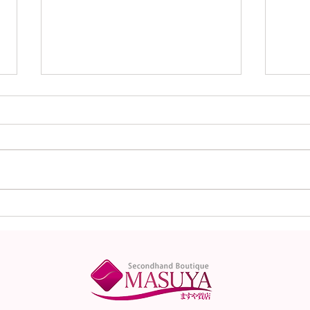
本日（8月6日）の金
本日
（K18）プラチナ
（K
（Pt900）の買取価格！
（P