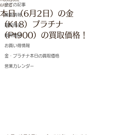
全ての記事
6月2日
本日（6月2日）の金
最新情報
（K18）プラチナ
買取商品
（Pt900）の買取価格！
販売商品
お買い得情報
金・プラチナ本日の買取価格
営業カレンダー