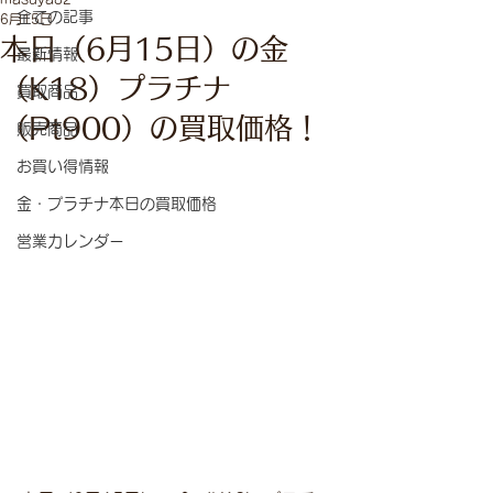
全ての記事
6月15日
本日（6月15日）の金
最新情報
（K18）プラチナ
買取商品
（Pt900）の買取価格！
販売商品
お買い得情報
金・プラチナ本日の買取価格
営業カレンダー