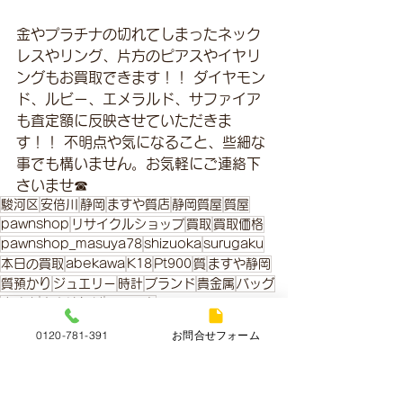
金やプラチナの切れてしまったネック
レスやリング、片方のピアスやイヤリ
ングもお買取できます！！ ダイヤモン
ド、ルビー、エメラルド、サファイア
も査定額に反映させていただきま
す！！ 不明点や気になること、些細な
事でも構いません。お気軽にご連絡下
さいませ☎
駿河区
安倍川
静岡
ますや質店
静岡質屋
質屋
pawnshop
リサイクルショップ
買取
買取価格
pawnshop_masuya78
shizuoka
surugaku
本日の買取
abekawa
K18
Pt900
質
ますや静岡
質預かり
ジュエリー
時計
ブランド
貴金属
バッグ
ますや
査定は無料
買取販売
0120-781-391
お問合せフォーム