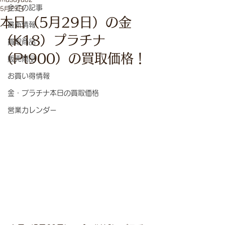
全ての記事
5月29日
本日（5月29日）の金
最新情報
（K18）プラチナ
買取商品
（Pt900）の買取価格！
販売商品
お買い得情報
金・プラチナ本日の買取価格
営業カレンダー