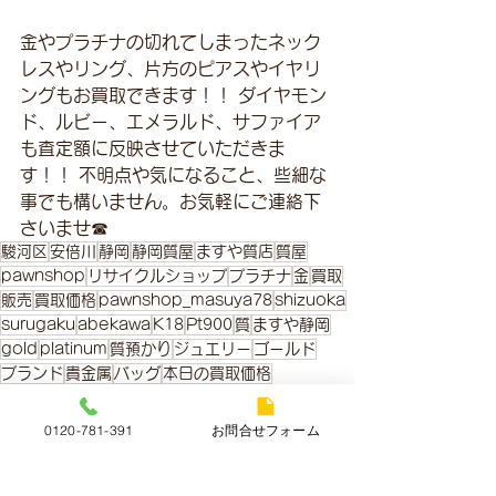
金やプラチナの切れてしまったネック
レスやリング、片方のピアスやイヤリ
ングもお買取できます！！ ダイヤモン
ド、ルビー、エメラルド、サファイア
も査定額に反映させていただきま
す！！ 不明点や気になること、些細な
事でも構いません。お気軽にご連絡下
さいませ☎
駿河区
安倍川
静岡
静岡質屋
ますや質店
質屋
pawnshop
リサイクルショップ
プラチナ
金
買取
販売
買取価格
pawnshop_masuya78
shizuoka
surugaku
abekawa
K18
Pt900
質
ますや静岡
gold
platinum
質預かり
ジュエリー
ゴールド
ブランド
貴金属
バッグ
本日の買取価格
金・プラチナ本日の買取価格
0120-781-391
お問合せフォーム