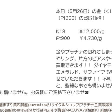
本日（5月26日）の金（K
（Pt900）の買取価格！ 
K18　　　￥12,000/g 
Pt900      ￥4,730/g 
金やプラチナの切れてしま
やリング、片方のピアスや
買取できます！！ ダイヤ
エメラルド、サファイアも
せていただきます！！ 不
と、些細な事でも構いませ
も構いません。お気軽にご連絡下さいませ☎
屋
ますや質店
質屋
pawnshop
リサイクルショップ
プラチナ
金
買取
販
日の買取
abekawa
預かり
静岡ますや
融資
MASUYA78
相場
K18
価格