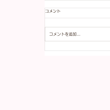
コメント
コメントを追加…
本日（8月4日）の金
（K18）プラチナ
（Pt900）の買取価格！