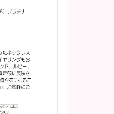
18）プラチナ
ったネックレス
イヤリングもお
モンド、ルビー、
査定額に反映さ
明点や気になるこ
ん。お気軽にご
売
shizuoka
Pt900