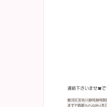
連絡下さいませ☎で
駿河区
安倍川
静岡
静岡質
ますや質屋
surugaku
本