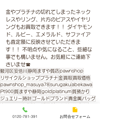
金やプラチナの切れてしまったネック
レスやリング、片方のピアスやイヤリ
ングもお買取できます！！ ダイヤモン
ド、ルビー、エメラルド、サファイア
も査定額に反映させていただきま
す！！ 不明点や気になること、些細な
事でも構いません。お気軽にご連絡下
さいませ☎
駿河区
安倍川
静岡
ますや質店
pawnshop
リサイクルショップ
プラチナ
金
買取
買取価格
pawnshop_masuya78
surugaku
abekawa
Pt900
質
ますや静岡
gold
platinum
質預かり
ジュエリー
時計
ゴールド
ブランド
貴金属
バッグ
本日の買取価格
静岡質
質店
SHIZUOKA
k18
0120-781-391
お問合せフォーム