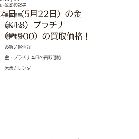
全ての記事
5月22日
本日（5月22日）の金
最新情報
（K18）プラチナ
買取商品
（Pt900）の買取価格！
販売商品
お買い得情報
金・プラチナ本日の買取価格
営業カレンダー