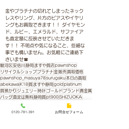
金やプラチナの切れてしまったネック
レスやリング、片方のピアスやイヤリ
ングもお買取できます！！ ダイヤモン
ド、ルビー、エメラルド、サファイア
も査定額に反映させていただきま
す！！ 不明点や気になること、些細な
事でも構いません。お気軽にご連絡下
さいませ☎
駿河区
安倍川
静岡
ますや質店
pawnshop
リサイクルショップ
プラチナ
金
販売
買取価格
pawnshop_masuya78
surugaku
本日の買取
abekawa
K18
質
ますや静岡
gold
platinum
質預かり
ジュエリー
時計
ゴールド
ブランド
貴金属
バッグ
査定は無料
静岡質
pt900
SHIZUOKA
金・プラチナ本日の買取価格
0120-781-391
お問合せフォーム