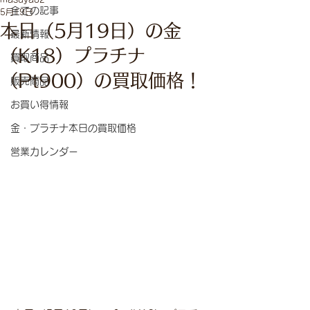
全ての記事
5月19日
本日（5月19日）の金
最新情報
（K18）プラチナ
買取商品
（Pt900）の買取価格！
販売商品
お買い得情報
金・プラチナ本日の買取価格
営業カレンダー