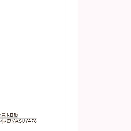
売
買取価格
や
融資
MASUYA78