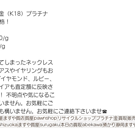
金（K18）プラチナ
格！ 
0/g
/g 
てしまったネックレス
アスやイヤリングもお
ダイヤモンド、ルビー、
イアも査定額に反映さ
！ 不明点や気になるこ
いません。お気軽にご
も構いません。お気軽にご連絡下さいませ☎
屋
ますや質店
質屋
pawnshop
リサイクルショップ
プラチナ
金
買取
販
shizuoka
ますや質屋
surugaku
本日の買取
abekawa
預かり
静岡ます