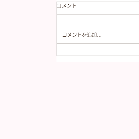
コメント
コメントを追加…
本日（8月4日）の金
（K18）プラチナ
（Pt900）の買取価格！