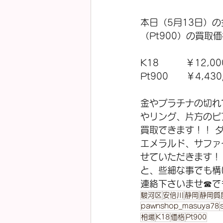
本日（5月13日）の
（Pt900）の買取価
K18　　　￥12,00
Pt900      ￥4,430
金やプラチナの切れ
やリング、片方のピ
買取できます！！ 
エメラルド、サファ
せていただきます！
と、些細な事でも構
連絡下さいませ☎で
駿河区
安倍川
静岡
静岡質
pawnshop_masuya78
相場
K18
価格
Pt900