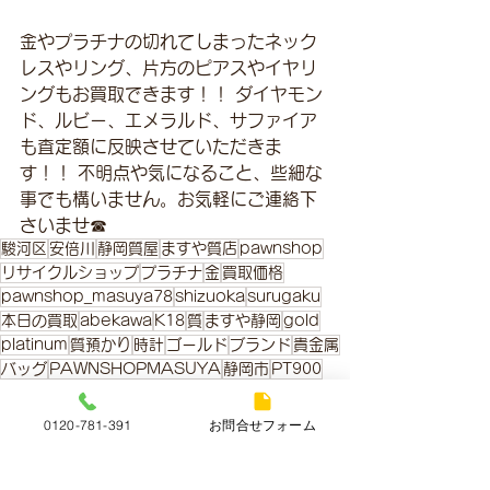
金やプラチナの切れてしまったネック
レスやリング、片方のピアスやイヤリ
ングもお買取できます！！ ダイヤモン
ド、ルビー、エメラルド、サファイア
も査定額に反映させていただきま
す！！ 不明点や気になること、些細な
事でも構いません。お気軽にご連絡下
さいませ☎
駿河区
安倍川
静岡質屋
ますや質店
pawnshop
リサイクルショップ
プラチナ
金
買取価格
pawnshop_masuya78
shizuoka
surugaku
本日の買取
abekawa
K18
質
ますや静岡
gold
platinum
質預かり
時計
ゴールド
ブランド
貴金属
バッグ
PAWNSHOPMASUYA
静岡市
PT900
金・プラチナ本日の買取価格
0120-781-391
お問合せフォーム