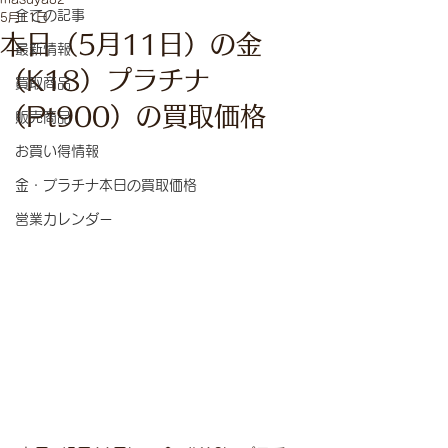
全ての記事
5月11日
本日（5月11日）の金
最新情報
（K18）プラチナ
買取商品
（Pt900）の買取価格
販売商品
お買い得情報
金・プラチナ本日の買取価格
営業カレンダー