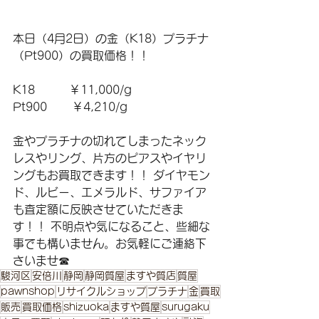
本日（4月2日）の金（K18）プラチナ
（Pt900）の買取価格！！
K18　　　￥11,000/g 
Pt900       ￥4,210/g 
金やプラチナの切れてしまったネック
レスやリング、片方のピアスやイヤリ
ングもお買取できます！！ ダイヤモン
ド、ルビー、エメラルド、サファイア
も査定額に反映させていただきま
す！！ 不明点や気になること、些細な
事でも構いません。お気軽にご連絡下
さいませ☎
駿河区
安倍川
静岡
静岡質屋
ますや質店
質屋
pawnshop
リサイクルショップ
プラチナ
金
買取
販売
買取価格
shizuoka
ますや質屋
surugaku