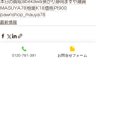
本日の買取
abekawa
預かり
静岡ますや
融資
MASUYA78
相場
K18
価格
Pt900
pawnshop_mauya78
最新情報
0120-781-391
お問合せフォーム
すべて表示
最新記事