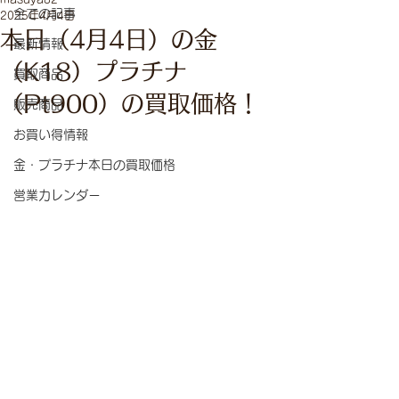
全ての記事
2025年4月4日
本日（4月4日）の金
最新情報
（K18）プラチナ
買取商品
（Pt900）の買取価格！
販売商品
お買い得情報
金・プラチナ本日の買取価格
営業カレンダー