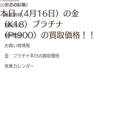
全ての記事
2025年4月16日
本日（4月16日）の金
最新情報
（K18）プラチナ
買取商品
（Pt900）の買取価格！！
販売商品
お買い得情報
金・プラチナ本日の買取価格
営業カレンダー