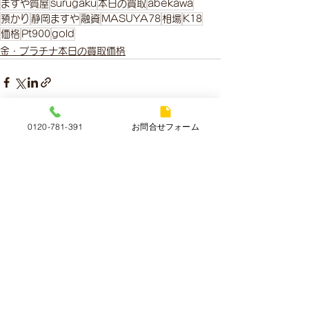
ますや質屋
surugaku
本日の買取
abekawa
預かり
静岡ますや
融資
MASUYA78
相場
K18
価格
Pt900
gold
金・プラチナ本日の買取価格
0120-781-391
お問合せフォーム
すべて表示
最新記事