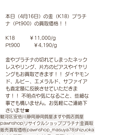
本日（4月16日）の金（K18）プラチ
ナ（Pt900）の買取価格！！
K18　　　￥11,000/g 
Pt900         ￥4,190/g 
金やプラチナの切れてしまったネック
レスやリング、片方のピアスやイヤリ
ングもお買取できます！！ ダイヤモン
ド、ルビー、エメラルド、サファイア
も査定額に反映させていただきま
す！！ 不明点や気になること、些細な
事でも構いません。お気軽にご連絡下
さいませ☎
駿河区
安倍川
静岡
静岡質屋
ますや質店
質屋
pawnshop
リサイクルショップ
プラチナ
金
買取
販売
買取価格
pawnshop_masuya78
shizuoka