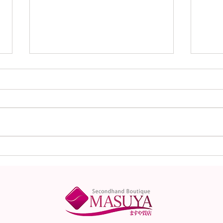
本日（8月6日）の金
本日
（K18）プラチナ
（K
（Pt900）の買取価格！
（P