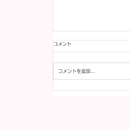
８月7、8、9日は連休となり
コメント
ます。
日頃よりますやをご愛顧いただき
コメントを追加…
まして、誠にありがとうございま
す。 ますや臨時休業のお知らせ
です。 8月8日（土曜日） 上記記
載の日にちにお休みをいただきま
す。 そのため、7日（金曜日）の
定休日、9日（日曜日）の定休
日、とお休みをいただきますの
で、 3連休となります。 ご迷惑
をおかけいたしますが、どうぞよ