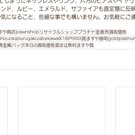
てしまったネックレスやリング、片方のピアスやイヤリ
モンド、ルビー、エメラルド、サファイアも査定額に反
や気になること、些細な事でも構いません。お気軽にご
すや質店
pawnshop
リサイクルショップ
プラチナ
金
販売
買取価格
shizuoka
surugaku
abekawa
K18
Pt900
質
ますや静岡
gold
platinu
貴金属
バッグ
本日の買取価格
査定は無料
ますや質