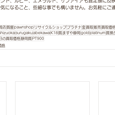
モンド、ルビー、エメラルド、サファイアも査定額に反
や気になること、些細な事でも構いません。お気軽にご
質店
質屋
pawnshop
リサイクルショップ
プラチナ
金
買取
販売
買取価
shizuoka
surugaku
abekawa
K18
質
ますや静岡
gold
platinum
質預
日の買取価格
静岡質
PT900
価格