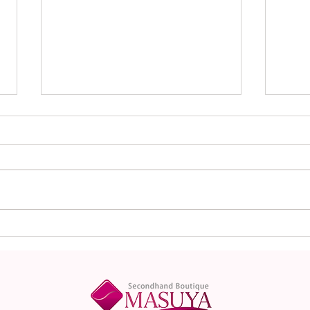
本日（8月1日）の金
本日
（K18）プラチナ
（K
（Pt900）の買取価格！
（P