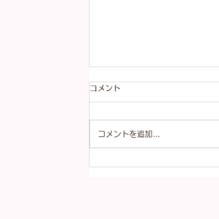
コメント
コメントを追加…
本日（8月4日）の金
（K18）プラチナ
（Pt900）の買取価格！