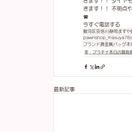
きます！！ ダイヤ
きます！！ 不明点
☎
今すぐ電話する
駿河区
安倍川
静岡
ますや
pawnshop_masuya78
ブランド
貴金属
バッグ
本
金・プラチナ本日の買取
最新記事