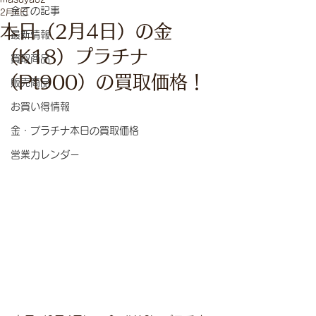
全ての記事
2月4日
本日（2月4日）の金
最新情報
（K18）プラチナ
買取商品
（Pt900）の買取価格！
販売商品
お買い得情報
金・プラチナ本日の買取価格
営業カレンダー