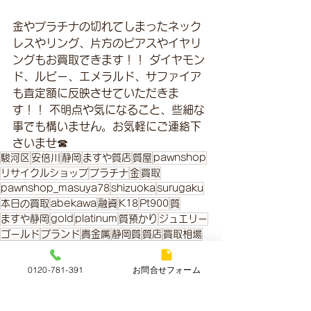
金やプラチナの切れてしまったネック
レスやリング、片方のピアスやイヤリ
ングもお買取できます！！ ダイヤモン
ド、ルビー、エメラルド、サファイア
も査定額に反映させていただきま
す！！ 不明点や気になること、些細な
事でも構いません。お気軽にご連絡下
さいませ☎
駿河区
安倍川
静岡
ますや質店
質屋
pawnshop
リサイクルショップ
プラチナ
金
買取
pawnshop_masuya78
shizuoka
surugaku
本日の買取
abekawa
融資
K18
Pt900
質
ますや静岡
gold
platinum
質預かり
ジュエリー
ゴールド
ブランド
貴金属
静岡質
質店
買取相場
金・プラチナ本日の買取価格
0120-781-391
お問合せフォーム