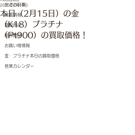
全ての記事
2025年2月15日
本日（2月15日）の金
最新情報
（K18）プラチナ
買取商品
（Pt900）の買取価格！
販売商品
お買い得情報
金・プラチナ本日の買取価格
営業カレンダー