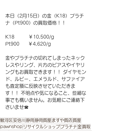
本日（2月15日）の金（K18）プラチ
ナ（Pt900）の買取価格！！ 
K18　　　￥10,500/g 
Pt900      ￥4,620/g 
金やプラチナの切れてしまったネック
レスやリング、片方のピアスやイヤリ
ングもお買取できます！！ ダイヤモン
ド、ルビー、エメラルド、サファイア
も査定額に反映させていただきま
す！！ 不明点や気になること、些細な
事でも構いません。お気軽にご連絡下
さいませ☎
駿河区
安倍川
静岡
静岡質屋
ますや質店
質屋
pawnshop
リサイクルショップ
プラチナ
金
買取