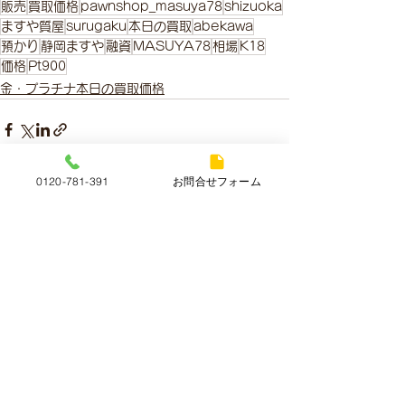
販売
買取価格
pawnshop_masuya78
shizuoka
ますや質屋
surugaku
本日の買取
abekawa
預かり
静岡ますや
融資
MASUYA78
相場
K18
価格
Pt900
金・プラチナ本日の買取価格
0120-781-391
お問合せフォーム
すべて表示
最新記事