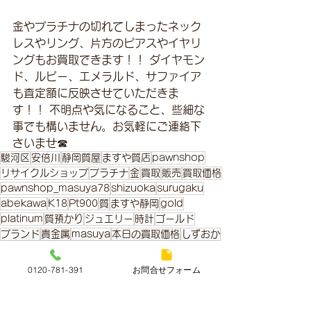
金やプラチナの切れてしまったネック
レスやリング、片方のピアスやイヤリ
ングもお買取できます！！ ダイヤモン
ド、ルビー、エメラルド、サファイア
も査定額に反映させていただきま
す！！ 不明点や気になること、些細な
事でも構いません。お気軽にご連絡下
さいませ☎
駿河区
安倍川
静岡質屋
ますや質店
pawnshop
リサイクルショップ
プラチナ
金
買取
販売
買取価格
pawnshop_masuya78
shizuoka
surugaku
abekawa
K18
Pt900
質
ますや静岡
gold
platinum
質預かり
ジュエリー
時計
ゴールド
ブランド
貴金属
masuya
本日の買取価格
しずおか
金・プラチナ本日の買取価格
0120-781-391
お問合せフォーム