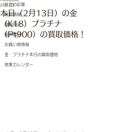
全ての記事
2月13日
本日（2月13日）の金
最新情報
（K18）プラチナ
買取商品
（Pt900）の買取価格！
販売商品
お買い得情報
金・プラチナ本日の買取価格
営業カレンダー