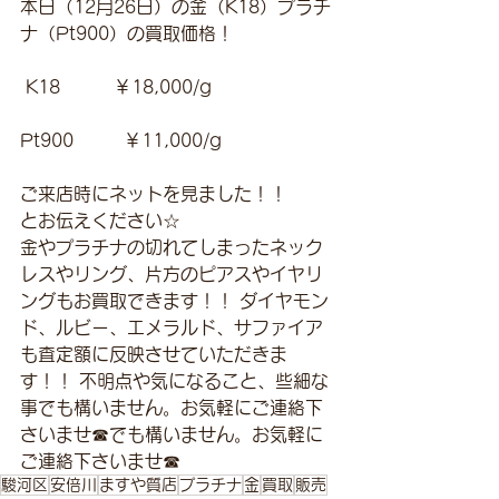
本日（12月26日）の金（K18）プラチ
ナ（Pt900）の買取価格！
 K18　　　￥18,000/g 
Pt900         ￥11,000/g 
ご来店時にネットを見ました！！
とお伝えください☆
金やプラチナの切れてしまったネック
レスやリング、片方のピアスやイヤリ
ングもお買取できます！！ ダイヤモン
ド、ルビー、エメラルド、サファイア
も査定額に反映させていただきま
す！！ 不明点や気になること、些細な
事でも構いません。お気軽にご連絡下
さいませ☎でも構いません。お気軽に
ご連絡下さいませ☎
駿河区
安倍川
ますや質店
プラチナ
金
買取
販売