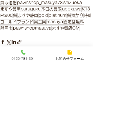
買取価格
pawnshop_masuya78
shizuoka
ますや質屋
surugaku
本日の買取
abekawa
K18
Pt900
質
ますや静岡
gold
platinum
質預かり
時計
ゴールド
ブランド
貴金属
masuya
査定は無料
静岡市
pawnshopmasuya
ますや質店CM
0120-781-391
お問合せフォーム
すべて表示
最新記事