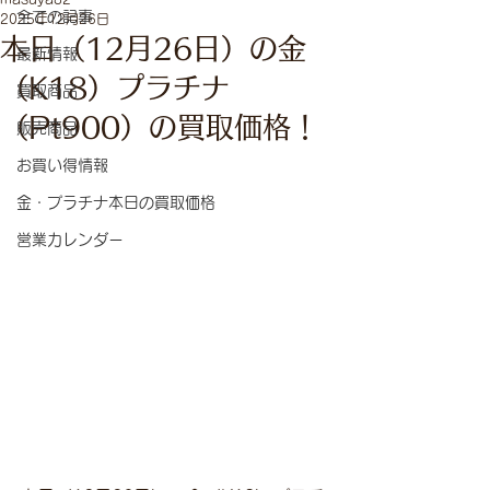
全ての記事
2025年12月26日
本日（12月26日）の金
最新情報
（K18）プラチナ
買取商品
（Pt900）の買取価格！
販売商品
お買い得情報
金・プラチナ本日の買取価格
営業カレンダー