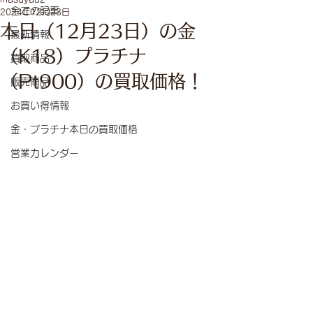
全ての記事
2024年12月23日
本日（12月23日）の金
最新情報
（K18）プラチナ
買取商品
（Pt900）の買取価格！
販売商品
お買い得情報
金・プラチナ本日の買取価格
営業カレンダー