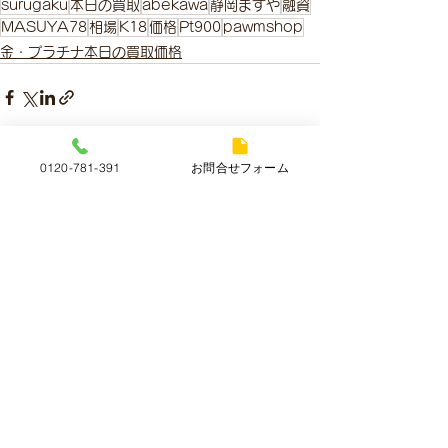
surugaku
本日の買取
abekawa
静岡ますや
融資
MASUYA78
相場
K18
価格
Pt900
pawmshop
金・プラチナ本日の買取価格
0120-781-391
お問合せフォーム
すべて表示
最新記事