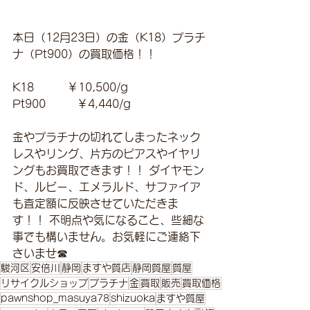
本日（12月23日）の金（K18）プラチ
ナ（Pt900）の買取価格！！
K18　　　￥10,500/g 
Pt900         ￥4,440/g 
金やプラチナの切れてしまったネック
レスやリング、片方のピアスやイヤリ
ングもお買取できます！！ ダイヤモン
ド、ルビー、エメラルド、サファイア
も査定額に反映させていただきま
す！！ 不明点や気になること、些細な
事でも構いません。お気軽にご連絡下
さいませ☎
駿河区
安倍川
静岡
ますや質店
静岡質屋
質屋
リサイクルショップ
プラチナ
金
買取
販売
買取価格
pawnshop_masuya78
shizuoka
ますや質屋