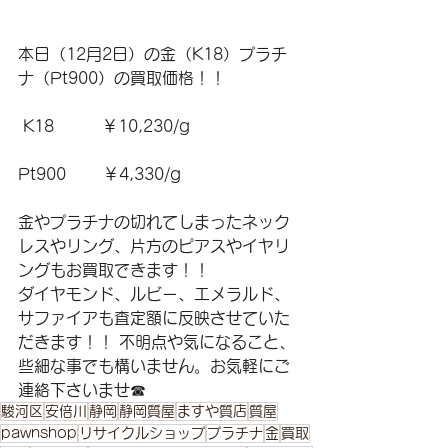
本日（12月2日）の金（K18）プラチ
ナ（Pt900）の買取価格！！
 K18　　　￥10,230/g 
Pt900 　　￥4,330/g 
金やプラチナの切れてしまったネック
レスやリング、片方のピアスやイヤリ
ングもお買取できます！！ 
ダイヤモンド、ルビー、エメラルド、
サファイアも査定額に反映させていた
だきます！！ 不明点や気になること、
些細な事でも構いません。お気軽にご
連絡下さいませ☎
駿河区
安倍川
静岡
静岡質屋
ますや質店
質屋
pawnshop
リサイクルショップ
プラチナ
金
買取