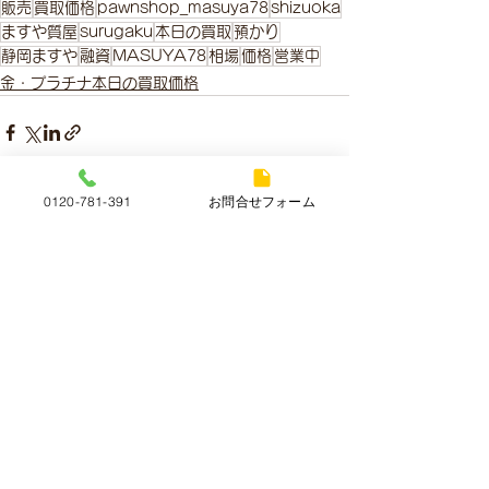
販売
買取価格
pawnshop_masuya78
shizuoka
ますや質屋
surugaku
本日の買取
預かり
静岡ますや
融資
MASUYA78
相場
価格
営業中
金・プラチナ本日の買取価格
0120-781-391
お問合せフォーム
すべて表示
最新記事