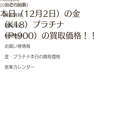
全ての記事
2024年12月2日
本日（12月2日）の金
最新情報
（K18）プラチナ
買取商品
（Pt900）の買取価格！！
販売商品
お買い得情報
金・プラチナ本日の買取価格
営業カレンダー