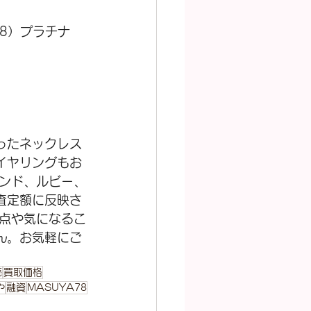
18）プラチナ
ったネックレス
イヤリングもお
モンド、ルビー、
査定額に反映さ
明点や気になるこ
ん。お気軽にご
売
買取価格
や
融資
MASUYA78