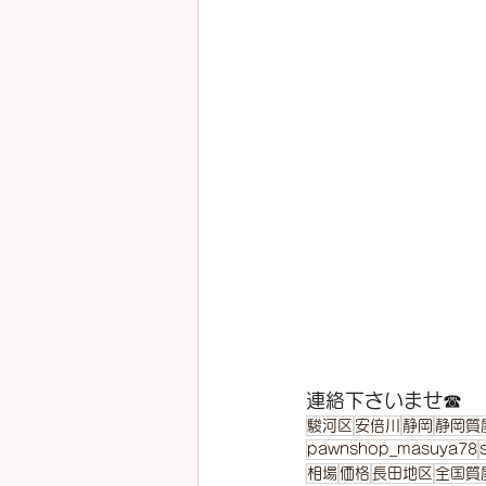
連絡下さいませ☎
駿河区
安倍川
静岡
静岡質
pawnshop_masuya78
相場
価格
長田地区
全国質