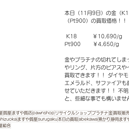
本日（11月9日）の金（K
（Pt900）の買取価格！！
 K18　　　￥10,690/g 
Pt900       ￥4,650/g 
金やプラチナの切れてしま
やリング、片方のピアスや
買取できます！！ ダイヤ
エメラルド、サファイアも
せていただきます！！ 不
と、些細な事でも構いませ
屋
質屋
ますや質店
pawnshop
リサイクルショップ
プラチナ
金
買取
販
shizuoka
ますや質屋
surugaku
本日の買取
abekawa
預かり
静岡ます
屋組合