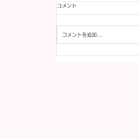
コメント
コメントを追加…
本日（8月4日）の金
（K18）プラチナ
（Pt900）の買取価格！