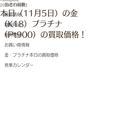
全ての記事
2024年11月5日
本日（11月5日）の金
最新情報
（K18）プラチナ
買取商品
（Pt900）の買取価格！
販売商品
お買い得情報
金・プラチナ本日の買取価格
営業カレンダー