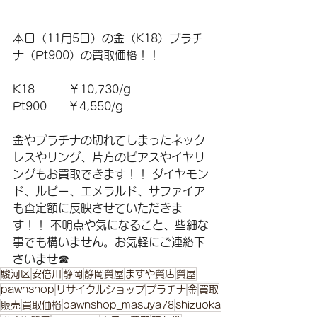
本日（11月5日）の金（K18）プラチ
ナ（Pt900）の買取価格！！
K18　　　￥10,730/g 
Pt900      ￥4,550/g  
金やプラチナの切れてしまったネック
レスやリング、片方のピアスやイヤリ
ングもお買取できます！！ ダイヤモン
ド、ルビー、エメラルド、サファイア
も査定額に反映させていただきま
す！！ 不明点や気になること、些細な
事でも構いません。お気軽にご連絡下
さいませ☎
駿河区
安倍川
静岡
静岡質屋
ますや質店
質屋
pawnshop
リサイクルショップ
プラチナ
金
買取
販売
買取価格
pawnshop_masuya78
shizuoka