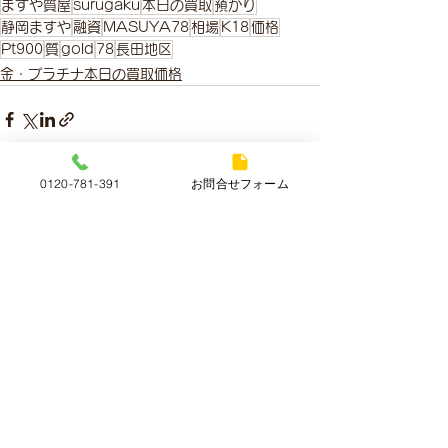
ますや質屋
surugaku
本日の買取
預かり
静岡ますや
融資
MASUYA78
相場
K18
価格
Pt900
質
gold
78
長田地区
金・プラチナ本日の買取価格
0120-781-391
お問合せフォーム
すべて表示
最新記事