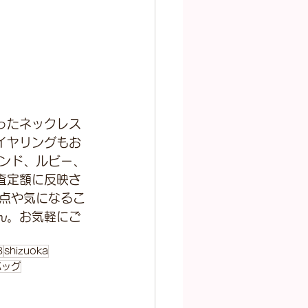
ったネックレス
イヤリングもお
モンド、ルビー、
査定額に反映さ
明点や気になるこ
ん。お気軽にご
8
shizuoka
バッグ