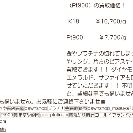
（Pt900）の買取価格！
 K18　　　￥16,700/g 
Pt900         ￥7,700/g 
金やプラチナの切れてしま
やリング、片方のピアスや
買取できます！！ ダイヤ
エメラルド、サファイアも
せていただきます！！ 不
と、些細な事でも構いませ
も構いません。お気軽にご連絡下さいませ☎
すや質店
質屋
pawnshop
プラチナ
金
買取
販売
pawnshop_masuya7
Pt900
質
ますや静岡
gold
platinum
質預かり
時計
ゴールド
ブランド
chi
価格