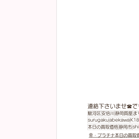
連絡下さいませ☎で
駿河区
安倍川
静岡質屋
ま
surugaku
abekawa
K18
本日の買取価格
静岡市
shi
金・プラチナ本日の買取