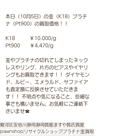
本日（10月5日）の金（K18）プラチ
ナ（Pt900）の買取価格！！
K18　　　￥10,000/g 
Pt900　　￥4,470/g 
金やプラチナの切れてしまったネック
レスやリング、片方のピアスやイヤリ
ングもお買取できます！！ ダイヤモン
ド、ルビー、エメラルド、サファイア
も査定額に反映させていただきま
す！！ 不明点や気になること、些細な
事でも構いません。お気軽にご連絡下
さいませ☎
駿河区
安倍川
静岡
静岡質屋
ますや質店
質屋
pawnshop
リサイクルショップ
プラチナ
金
買取