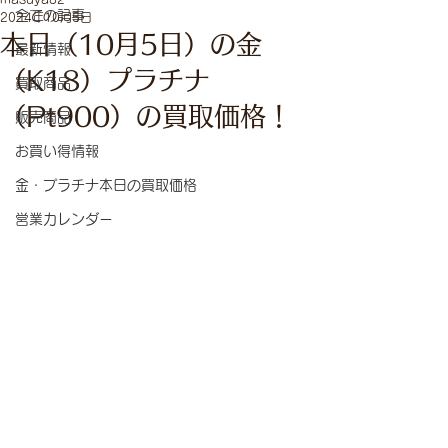
全ての記事
2024年10月5日
本日（10月5日）の金
最新情報
（K18）プラチナ
買取商品
（Pt900）の買取価格！
販売商品
お買い得情報
金・プラチナ本日の買取価格
営業カレンダー