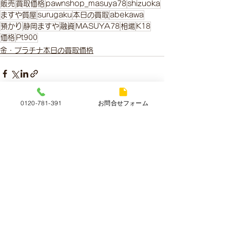
販売
買取価格
pawnshop_masuya78
shizuoka
ますや質屋
surugaku
本日の買取
abekawa
預かり
静岡ますや
融資
MASUYA78
相場
K18
価格
Pt900
金・プラチナ本日の買取価格
0120-781-391
お問合せフォーム
すべて表示
最新記事