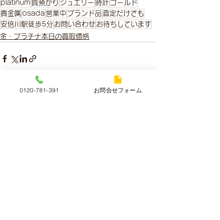
platinum
質預かり
ジュエリー
時計
ゴールド
貴金属
osada
営業中
ブランド品
査定だけでも
安倍川駅徒歩5分
お問い合わせ
お待ちしています
金・プラチナ本日の買取価格
0120-781-391
お問合せフォーム
すべて表示
最新記事