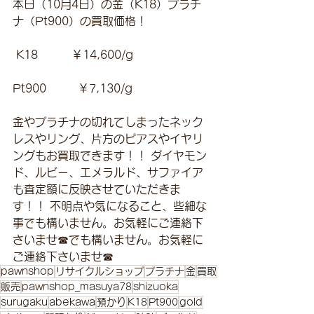
本日（10月4日）の金（K18）プラチ
ナ（Pt900）の買取価格！
 K18　　　￥14,600/g 
Pt900         ￥7,130/g 
金やプラチナの切れてしまったネック
レスやリング、片方のピアスやイヤリ
ングもお買取できます！！ ダイヤモン
ド、ルビー、エメラルド、サファイア
も査定額に反映させていただきま
す！！ 不明点や気になること、些細な
事でも構いません。お気軽にご連絡下
さいませ☎でも構いません。お気軽に
ご連絡下さいませ☎
pawnshop
リサイクルショップ
プラチナ
金
買取
販売
pawnshop_masuya78
shizuoka
surugaku
abekawa
預かり
K18
Pt900
gold