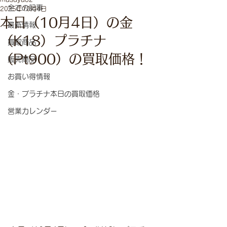
全ての記事
2025年10月4日
本日（10月4日）の金
最新情報
（K18）プラチナ
買取商品
（Pt900）の買取価格！
販売商品
お買い得情報
金・プラチナ本日の買取価格
営業カレンダー