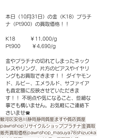
本日（10月31日）の金（K18）プラチ
ナ（Pt900）の買取価格！！ 
K18　　　￥11,000/g 
Pt900 　　￥4,690/g 
金やプラチナの切れてしまったネック
レスやリング、片方のピアスやイヤリ
ングもお買取できます！！ ダイヤモン
ド、ルビー、エメラルド、サファイア
も査定額に反映させていただきま
す！！ 不明点や気になること、些細な
事でも構いません。お気軽にご連絡下
さいませ☎
駿河区
安倍川
静岡
静岡質屋
ますや質店
質屋
pawnshop
リサイクルショップ
プラチナ
金
買取
販売
買取価格
pawnshop_masuya78
shizuoka