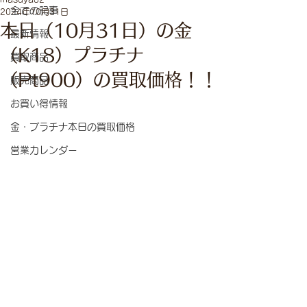
全ての記事
2024年10月31日
本日（10月31日）の金
最新情報
（K18）プラチナ
買取商品
（Pt900）の買取価格！！
販売商品
お買い得情報
金・プラチナ本日の買取価格
営業カレンダー