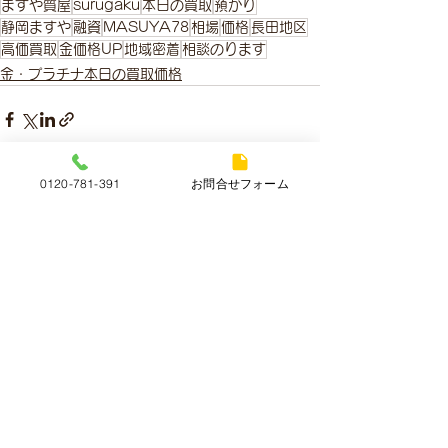
ますや質屋
surugaku
本日の買取
預かり
静岡ますや
融資
MASUYA78
相場
価格
長田地区
高価買取
金価格UP
地域密着
相談のります
金・プラチナ本日の買取価格
0120-781-391
お問合せフォーム
すべて表示
最新記事