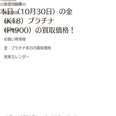
全ての記事
2025年10月30日
本日（10月30日）の金
最新情報
（K18）プラチナ
買取商品
（Pt900）の買取価格！
販売商品
お買い得情報
金・プラチナ本日の買取価格
営業カレンダー