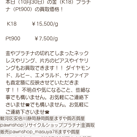
本日（10月30日）の金（K18）プラチ
ナ（Pt900）の買取価格！
 K18　　　￥15,500/g 
Pt900         ￥7,500/g 
金やプラチナの切れてしまったネック
レスやリング、片方のピアスやイヤリ
ングもお買取できます！！ ダイヤモン
ド、ルビー、エメラルド、サファイア
も査定額に反映させていただきま
す！！ 不明点や気になること、些細な
事でも構いません。お気軽にご連絡下
さいませ☎でも構いません。お気軽に
ご連絡下さいませ☎
駿河区
安倍川
静岡
静岡質屋
ますや質店
質屋
pawnshop
リサイクルショップ
プラチナ
金
買取
販売
pawnshop_masuya78
ますや質屋