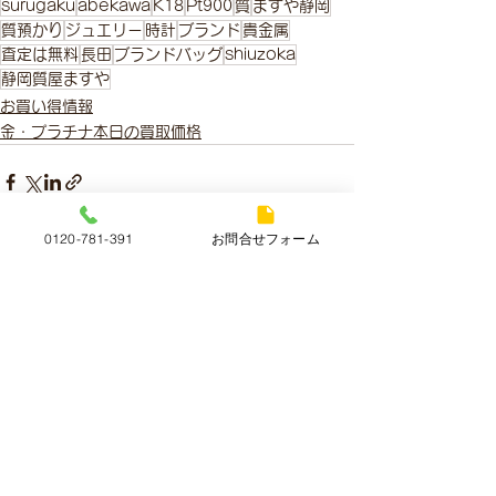
surugaku
abekawa
K18
Pt900
質
ますや静岡
質預かり
ジュエリー
時計
ブランド
貴金属
査定は無料
長田
ブランドバッグ
shiuzoka
静岡質屋ますや
お買い得情報
金・プラチナ本日の買取価格
0120-781-391
お問合せフォーム
すべて表示
最新記事