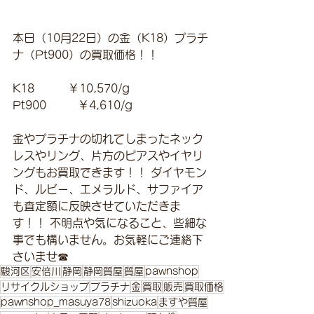
本日（10月22日）の金（K18）プラチ
ナ（Pt900）の買取価格！！
K18　　　￥10,570/g 
Pt900         ￥4,610/g 
金やプラチナの切れてしまったネック
レスやリング、片方のピアスやイヤリ
ングもお買取できます！！ ダイヤモン
ド、ルビー、エメラルド、サファイア
も査定額に反映させていただきま
す！！ 不明点や気になること、些細な
事でも構いません。お気軽にご連絡下
さいませ☎
駿河区
安倍川
静岡
静岡質屋
質屋
pawnshop
リサイクルショップ
プラチナ
金
買取
販売
買取価格
pawnshop_masuya78
shizuoka
ますや質屋