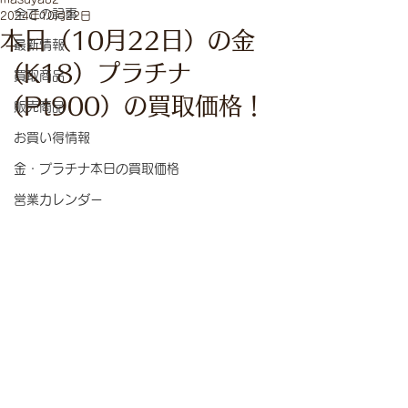
全ての記事
2024年10月22日
本日（10月22日）の金
最新情報
（K18）プラチナ
買取商品
（Pt900）の買取価格！
販売商品
お買い得情報
金・プラチナ本日の買取価格
営業カレンダー