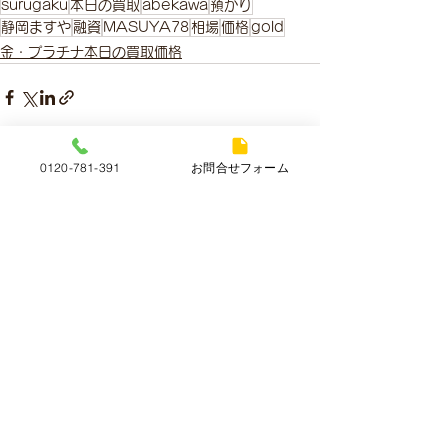
surugaku
本日の買取
abekawa
預かり
静岡ますや
融資
MASUYA78
相場
価格
gold
金・プラチナ本日の買取価格
0120-781-391
お問合せフォーム
すべて表示
最新記事