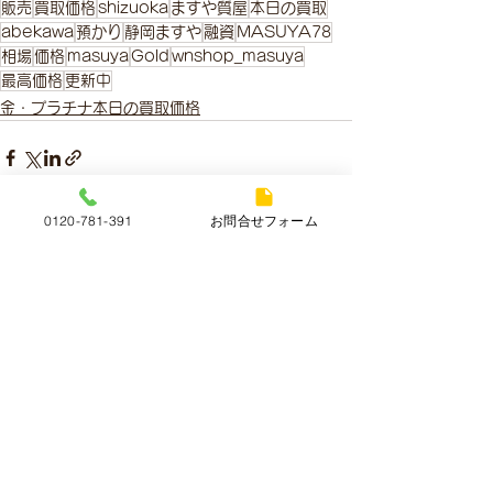
販売
買取価格
shizuoka
ますや質屋
本日の買取
abekawa
預かり
静岡ますや
融資
MASUYA78
相場
価格
masuya
Gold
wnshop_masuya
最高価格
更新中
金・プラチナ本日の買取価格
0120-781-391
お問合せフォーム
すべて表示
最新記事