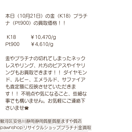
本日（10月21日）の金（K18）プラチ
ナ（Pt900）の買取価格！！
 K18　　　￥10,470/g 
Pt900　　 ￥4,610/g 
金やプラチナの切れてしまったネック
レスやリング、片方のピアスやイヤリ
ングもお買取できます！！ ダイヤモン
ド、ルビー、エメラルド、サファイア
も査定額に反映させていただきま
す！！ 不明点や気になること、些細な
事でも構いません。お気軽にご連絡下
さいませ☎
駿河区
安倍川
静岡
静岡質屋
質屋
ますや質店
pawnshop
リサイクルショップ
プラチナ
金
買取