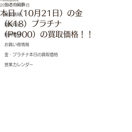
全ての記事
2024年10月21日
本日（10月21日）の金
最新情報
（K18）プラチナ
買取商品
（Pt900）の買取価格！！
販売商品
お買い得情報
金・プラチナ本日の買取価格
営業カレンダー