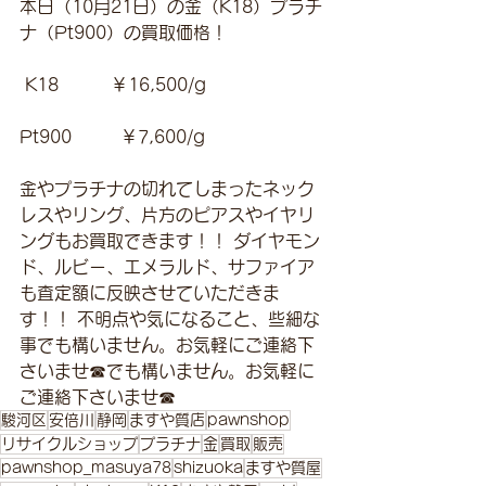
本日（10月21日）の金（K18）プラチ
ナ（Pt900）の買取価格！
 K18　　　￥16,500/g 
Pt900         ￥7,600/g 
金やプラチナの切れてしまったネック
レスやリング、片方のピアスやイヤリ
ングもお買取できます！！ ダイヤモン
ド、ルビー、エメラルド、サファイア
も査定額に反映させていただきま
す！！ 不明点や気になること、些細な
事でも構いません。お気軽にご連絡下
さいませ☎でも構いません。お気軽に
ご連絡下さいませ☎
駿河区
安倍川
静岡
ますや質店
pawnshop
リサイクルショップ
プラチナ
金
買取
販売
pawnshop_masuya78
shizuoka
ますや質屋