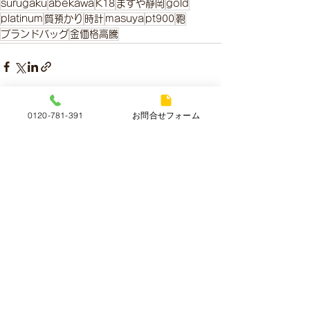
surugaku
abekawa
K18
ますや静岡
gold
platinum
質預かり
時計
masuya
pt900
鞄
ブランドバッグ
金価格高騰
0120-781-391
お問合せフォーム
すべて表示
最新記事