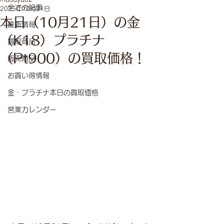
全ての記事
2025年10月21日
本日（10月21日）の金
最新情報
（K18）プラチナ
買取商品
（Pt900）の買取価格！
販売商品
お買い得情報
金・プラチナ本日の買取価格
営業カレンダー