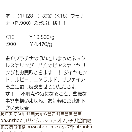
本日（1月28日）の金（K18）プラチ
ナ（Pt900）の買取価格！！
K18　　　￥10,500/g 
t900         ￥4,470/g  
金やプラチナの切れてしまったネック
レスやリング、片方のピアスやイヤリ
ングもお買取できます！！ ダイヤモン
ド、ルビー、エメラルド、サファイア
も査定額に反映させていただきま
す！！ 不明点や気になること、些細な
事でも構いません。お気軽にご連絡下
さいませ☎
駿河区
安倍川
静岡
ますや質店
静岡質屋
質屋
pawnshop
リサイクルショップ
プラチナ
金
買取
販売
買取価格
pawnshop_masuya78
shizuoka