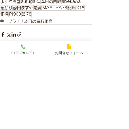
ますや質屋
surugaku
本日の買取
abekawa
預かり
静岡ますや
融資
MASUYA78
相場
K18
価格
Pt900
質
78
金・プラチナ本日の買取価格
0120-781-391
お問合せフォーム
すべて表示
最新記事