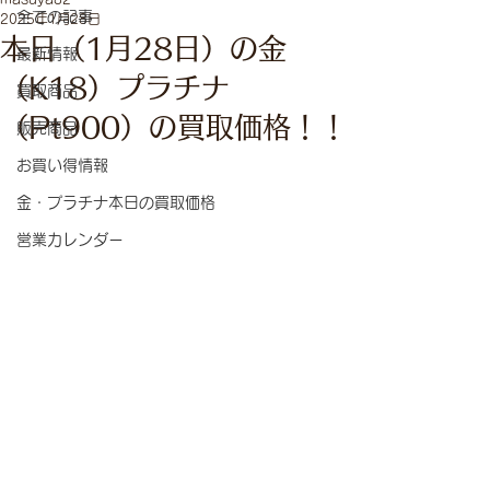
全ての記事
2025年1月28日
本日（1月28日）の金
最新情報
（K18）プラチナ
買取商品
（Pt900）の買取価格！！
販売商品
お買い得情報
金・プラチナ本日の買取価格
営業カレンダー