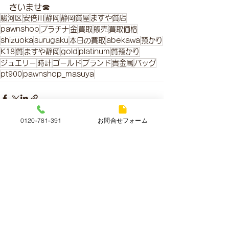
さいませ☎
駿河区
安倍川
静岡
静岡質屋
ますや質店
pawnshop
プラチナ
金
買取
販売
買取価格
shizuoka
surugaku
本日の買取
abekawa
預かり
K18
質
ますや静岡
gold
platinum
質預かり
ジュエリー
時計
ゴールド
ブランド
貴金属
バッグ
pt900
pawnshop_masuya
0120-781-391
お問合せフォーム
すべて表示
最新記事