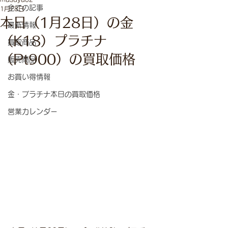
全ての記事
1月28日
本日（1月28日）の金
最新情報
（K18）プラチナ
買取商品
（Pt900）の買取価格
販売商品
お買い得情報
金・プラチナ本日の買取価格
営業カレンダー