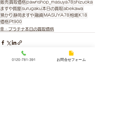
販売
買取価格
pawnshop_masuya78
shizuoka
ますや質屋
surugaku
本日の買取
abekawa
預かり
静岡ますや
融資
MASUYA78
相場
K18
価格
Pt900
金・プラチナ本日の買取価格
0120-781-391
お問合せフォーム
すべて表示
最新記事