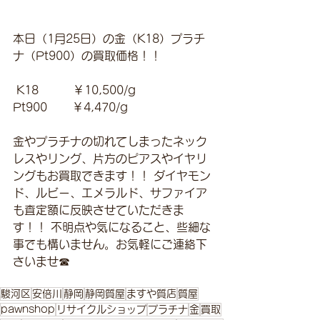
本日（1月25日）の金（K18）プラチ
ナ（Pt900）の買取価格！！
 K18　　　￥10,500/g
Pt900       ￥4,470/g 
金やプラチナの切れてしまったネック
レスやリング、片方のピアスやイヤリ
ングもお買取できます！！ ダイヤモン
ド、ルビー、エメラルド、サファイア
も査定額に反映させていただきま
す！！ 不明点や気になること、些細な
事でも構いません。お気軽にご連絡下
さいませ☎
駿河区
安倍川
静岡
静岡質屋
ますや質店
質屋
pawnshop
リサイクルショップ
プラチナ
金
買取