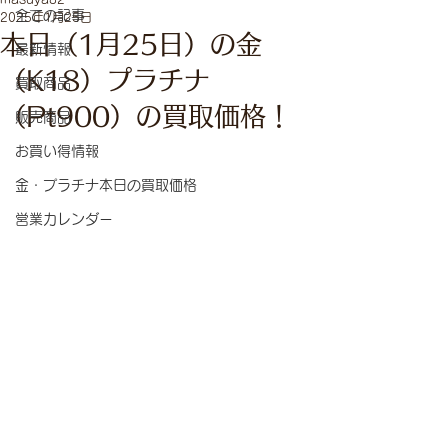
全ての記事
2025年1月25日
本日（1月25日）の金
最新情報
（K18）プラチナ
買取商品
（Pt900）の買取価格！
販売商品
お買い得情報
金・プラチナ本日の買取価格
営業カレンダー