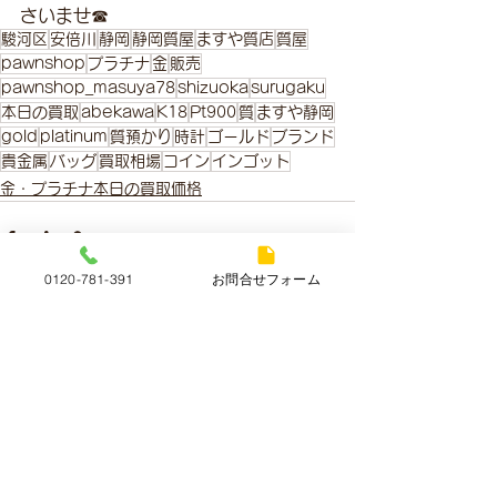
さいませ☎
駿河区
安倍川
静岡
静岡質屋
ますや質店
質屋
pawnshop
プラチナ
金
販売
pawnshop_masuya78
shizuoka
surugaku
本日の買取
abekawa
K18
Pt900
質
ますや静岡
gold
platinum
質預かり
時計
ゴールド
ブランド
貴金属
バッグ
買取相場
コイン
インゴット
金・プラチナ本日の買取価格
0120-781-391
お問合せフォーム
すべて表示
最新記事