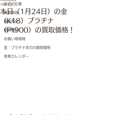
全ての記事
1月24日
本日（1月24日）の金
最新情報
（K18）プラチナ
買取商品
（Pt900）の買取価格！
販売商品
お買い得情報
金・プラチナ本日の買取価格
営業カレンダー