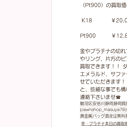
（Pt900）の買取
 K18　　  　￥20,0
Pt900         ￥12,
金やプラチナの切れ
やリング、片方のピ
買取できます！！ 
エメラルド、サファ
せていただきます！
と、些細な事でも構
連絡下さいませ☎
駿河区
安倍川
静岡
静岡質
pawnshop_masuya78
貴金属
バッグ
査定は無料
金・プラチナ本日の買取