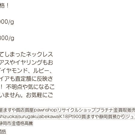
価格！
00/g 
800/g 
てしまったネックレス
アスやイヤリングもお
ダイヤモンド、ルビー、
イアも査定額に反映さ
！ 不明点や気になるこ
いません。お気軽にご
屋
ますや質店
質屋
pawnshop
リサイクルショップ
プラチナ
金
買取
販
shizuoka
surugaku
abekawa
K18
Pt900
質
ますや静岡
質預かり
ジュ
静岡市
金価格高騰
価格