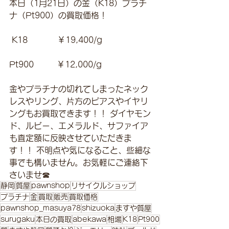
本日（1月21日）の金（K18）プラチ
ナ（Pt900）の買取価格！
 K18　　　  ￥19,400/g 
Pt900         ￥12,000/g 
金やプラチナの切れてしまったネック
レスやリング、片方のピアスやイヤリ
ングもお買取できます！！ ダイヤモン
ド、ルビー、エメラルド、サファイア
も査定額に反映させていただきま
す！！ 不明点や気になること、些細な
事でも構いません。お気軽にご連絡下
さいませ☎
静岡
質屋
pawnshop
リサイクルショップ
プラチナ
金
買取
販売
買取価格
pawnshop_masuya78
shizuoka
ますや質屋
surugaku
本日の買取
abekawa
相場
K18
Pt900