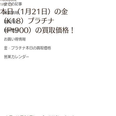
全ての記事
1月21日
本日（1月21日）の金
最新情報
（K18）プラチナ
買取商品
（Pt900）の買取価格！
販売商品
お買い得情報
金・プラチナ本日の買取価格
営業カレンダー