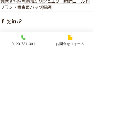
質
ますや静岡
質預かり
ジュエリー
時計
ゴールド
ブランド
貴金属
バッグ
質店
すべて表示
最新記事
0120-781-391
お問合せフォーム