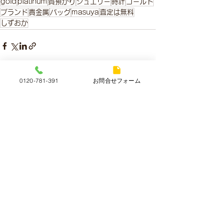
gold
platinum
質預かり
ジュエリー
時計
ゴールド
ブランド
貴金属
バッグ
masuya
査定は無料
しずおか
0120-781-391
お問合せフォーム
すべて表示
最新記事