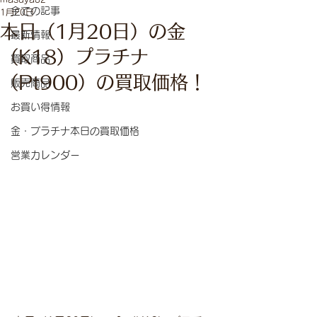
全ての記事
1月20日
本日（1月20日）の金
最新情報
（K18）プラチナ
買取商品
（Pt900）の買取価格！
販売商品
お買い得情報
金・プラチナ本日の買取価格
営業カレンダー