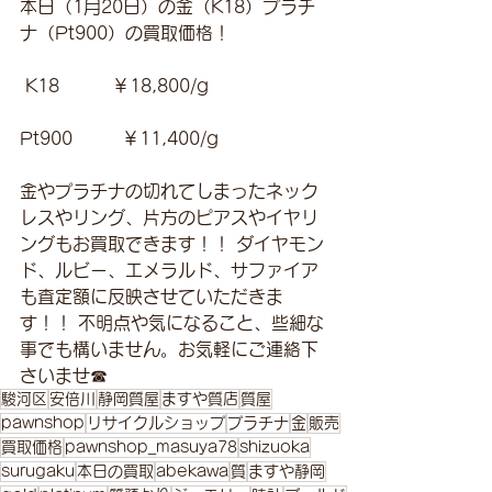
本日（1月20日）の金（K18）プラチ
ナ（Pt900）の買取価格！
 K18　　　￥18,800/g 
Pt900         ￥11,400/g 
金やプラチナの切れてしまったネック
レスやリング、片方のピアスやイヤリ
ングもお買取できます！！ ダイヤモン
ド、ルビー、エメラルド、サファイア
も査定額に反映させていただきま
す！！ 不明点や気になること、些細な
事でも構いません。お気軽にご連絡下
さいませ☎
駿河区
安倍川
静岡質屋
ますや質店
質屋
pawnshop
リサイクルショップ
プラチナ
金
販売
買取価格
pawnshop_masuya78
shizuoka
surugaku
本日の買取
abekawa
質
ますや静岡