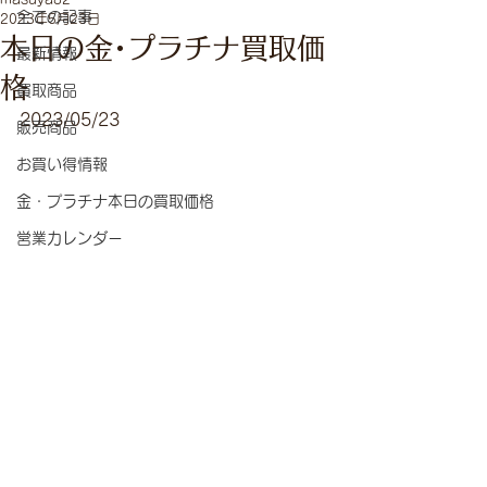
全ての記事
2023年5月23日
本日の金･プラチナ買取価
最新情報
格
買取商品
2023/05/23
販売商品
お買い得情報
金・プラチナ本日の買取価格
営業カレンダー