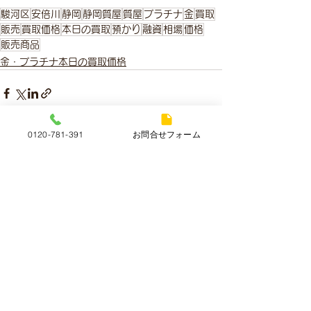
駿河区
安倍川
静岡
静岡質屋
質屋
プラチナ
金
買取
販売
買取価格
本日の買取
預かり
融資
相場
価格
販売商品
金・プラチナ本日の買取価格
0120-781-391
お問合せフォーム
すべて表示
最新記事