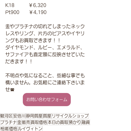
K18　　　￥6,320
Pt900　　￥4,190
金やプラチナの切れてしまったネック
レスやリング、片方のピアスやイヤリ
ングもお買取できます！！
ダイヤモンド、ルビー、エメラルド、
サファイアも査定額に反映させていた
だきます！！
不明点や気になること、些細な事でも
構いません。お気軽にご連絡下さいま
せ☎
お問い合わせフォーム
駿河区
安倍川
静岡質屋
質屋
リサイクルショップ
プラチナ
金
販売
買取価格
本日の買取
預かり
融資
相場
価格
ルイヴィトン