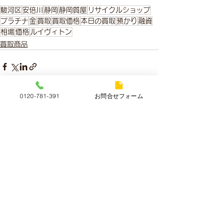
駿河区
安倍川
静岡
静岡質屋
リサイクルショップ
プラチナ
金
買取
買取価格
本日の買取
預かり
融資
相場
価格
ルイヴィトン
買取商品
0120-781-391
お問合せフォーム
すべて表示
最新記事